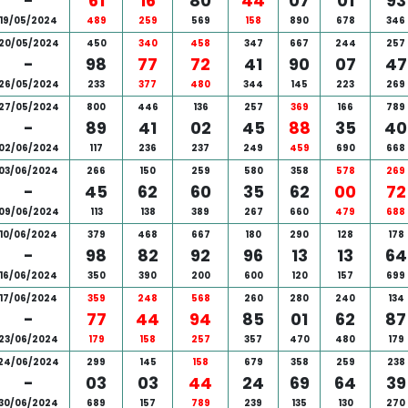
-
61
16
80
44
07
01
93
19/05/2024
489
259
569
158
890
678
346
20/05/2024
450
340
458
347
667
244
257
-
98
77
72
41
90
07
47
26/05/2024
233
377
480
344
145
223
269
27/05/2024
800
446
136
257
369
166
789
-
89
41
02
45
88
35
40
02/06/2024
117
236
237
249
459
690
668
03/06/2024
266
150
259
580
358
578
269
-
45
62
60
35
62
00
72
09/06/2024
113
138
389
267
660
479
688
10/06/2024
379
468
667
180
290
128
178
-
98
82
92
96
13
13
64
16/06/2024
350
390
200
600
120
157
699
17/06/2024
359
248
568
260
280
240
134
-
77
44
94
85
01
62
87
23/06/2024
179
158
257
357
470
480
179
24/06/2024
299
145
158
679
358
259
238
-
03
03
44
24
69
64
39
30/06/2024
689
157
789
239
135
130
270