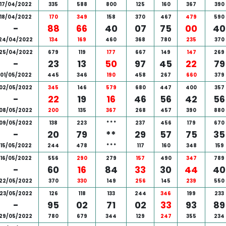
17/04/2022
335
588
800
125
160
367
390
18/04/2022
170
349
158
370
467
479
590
-
88
66
40
07
75
00
40
24/04/2022
134
169
460
368
780
235
370
25/04/2022
679
119
177
667
149
147
269
-
23
13
50
97
45
22
79
01/05/2022
445
346
190
458
267
660
379
02/05/2022
345
146
579
680
447
400
357
-
22
19
16
46
56
42
56
08/05/2022
200
135
367
268
457
390
880
09/05/2022
138
223
*
*
*
237
456
179
670
-
20
79
**
29
57
75
35
15/05/2022
244
478
*
*
*
117
160
348
159
16/05/2022
556
290
279
157
490
347
789
-
60
16
84
33
30
44
40
22/05/2022
370
330
149
256
145
239
550
23/05/2022
126
118
133
244
346
199
233
-
95
02
71
02
33
93
89
29/05/2022
780
679
344
129
247
355
234