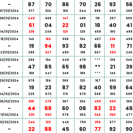
-
87
70
86
70
26
93
56
07/01/2024
377
334
169
244
899
490
268
08/01/2024
448
668
147
488
119
257
699
-
61
04
22
01
18
40
41
14/01/2024
236
248
129
128
459
190
489
15/01/2024
146
180
568
134
457
236
458
-
19
94
93
82
68
11
71
21/01/2024
289
347
490
138
567
290
245
22/01/2024
266
134
448
478
*
*
*
129
346
-
47
85
65
98
**
21
39
28/01/2024
188
447
348
189
*
*
*
146
360
29/01/2024
678
156
369
125
167
690
259
-
19
23
87
82
40
59
64
04/02/2024
225
670
179
679
569
180
699
05/02/2024
338
279
367
334
459
660
356
-
44
88
60
08
83
22
48
11/02/2024
239
990
578
350
346
390
477
12/02/2024
246
125
446
790
359
577
559
-
22
88
45
60
77
92
90