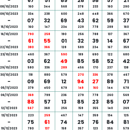
-
67
51
89
28
98
57
21
08/10/2023
160
344
568
378
233
160
290
09/10/2023
334
238
600
248
448
366
670
-
07
32
69
43
62
59
37
15/10/2023
160
147
234
229
778
289
160
16/10/2023
790
258
190
256
788
137
367
-
61
55
01
32
39
14
67
22/10/2023
380
366
128
589
234
167
359
23/10/2023
460
367
590
189
690
122
680
-
03
62
49
85
58
52
42
29/10/2023
580
336
289
456
170
237
138
30/10/2023
118
880
579
270
336
378
467
-
09
69
12
94
27
89
71
05/11/2023
379
450
679
149
160
144
678
06/11/2023
369
799
236
279
778
260
569
-
88
57
13
85
23
85
07
12/11/2023
567
368
256
159
355
140
269
13/11/2023
223
259
467
147
359
134
125
-
75
61
74
25
76
84
81
19/11/2023
780
137
158
357
123
356
579