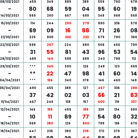
08/03/2021
459
349
889
389
559
790
678
-
80
68
59
04
95
60
19
14/03/2021
569
260
667
699
348
668
568
15/03/2021
114
244
290
279
890
336
578
-
69
09
16
88
71
26
08
21/03/2021
225
900
330
233
579
790
369
22/03/2021
599
267
224
680
568
456
799
-
31
55
81
43
96
53
54
28/03/2021
489
140
588
689
240
788
112
29/03/2021
*
*
*
345
590
126
248
123
669
-
**
22
47
98
41
60
14
04/04/2021
*
*
*
156
340
378
146
460
149
05/04/2021
490
455
389
127
457
336
288
-
37
42
02
03
66
21
83
11/04/2021
467
246
138
157
600
119
337
12/04/2021
146
155
459
188
339
134
580
-
10
11
89
77
54
80
32
18/04/2021
569
380
126
890
789
136
679
19/04/2021
447
235
390
239
170
379
367