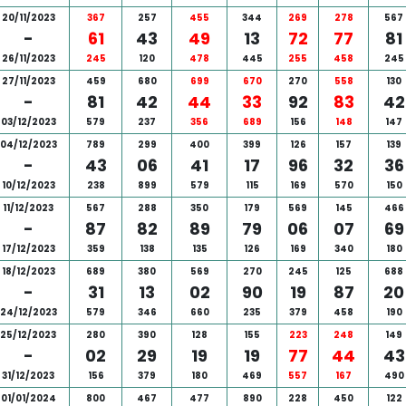
20/11/2023
367
257
455
344
269
278
567
-
61
43
49
13
72
77
81
26/11/2023
245
120
478
445
255
458
245
27/11/2023
459
680
699
670
270
558
130
-
81
42
44
33
92
83
42
03/12/2023
579
237
356
689
156
148
147
04/12/2023
789
299
400
399
126
157
139
-
43
06
41
17
96
32
36
10/12/2023
238
899
579
115
169
570
150
11/12/2023
567
288
350
179
569
145
466
-
87
82
89
79
06
07
69
17/12/2023
359
138
135
126
169
340
180
18/12/2023
689
380
569
270
245
125
688
-
31
13
02
90
19
87
20
24/12/2023
579
346
660
235
379
458
190
25/12/2023
280
390
128
155
223
248
149
-
02
29
19
19
77
44
43
31/12/2023
156
379
180
469
557
167
490
01/01/2024
800
467
477
890
228
450
122