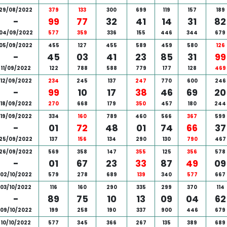
29/08/2022
379
133
300
699
119
157
189
-
99
77
32
41
14
31
82
04/09/2022
577
359
336
155
446
344
679
05/09/2022
455
127
455
589
459
580
126
-
45
03
41
23
85
31
99
11/09/2022
122
788
588
779
177
128
469
12/09/2022
234
245
137
247
770
600
246
-
99
10
17
38
46
69
20
18/09/2022
270
668
179
350
457
180
244
19/09/2022
334
160
789
460
566
367
599
-
01
72
48
01
74
66
37
25/09/2022
137
156
134
290
130
790
467
26/09/2022
569
358
147
355
125
356
578
-
01
67
23
33
87
49
09
02/10/2022
579
278
689
139
340
577
667
03/10/2022
116
160
290
335
299
370
114
-
89
75
10
13
09
04
62
09/10/2022
199
258
190
337
900
446
679
10/10/2022
577
345
366
267
135
389
689