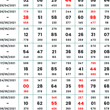
-
52
08
29
44
89
98
64
25/04/2021
688
279
450
356
360
288
338
26/04/2021
779
122
177
244
268
350
179
-
38
51
58
07
60
88
70
02/05/2021
558
119
233
377
145
477
118
03/05/2021
245
359
279
389
129
256
280
-
12
71
85
04
26
31
07
09/05/2021
778
290
690
590
259
470
179
10/05/2021
168
266
228
355
468
570
479
-
54
47
21
36
86
29
08
16/05/2021
248
250
155
123
556
379
260
17/05/2021
588
390
567
790
347
789
255
-
18
26
85
60
41
44
28
23/05/2021
170
150
366
677
380
680
189
24/05/2021
299
147
240
139
180
458
457
-
00
28
64
35
99
79
68
30/05/2021
389
378
239
258
360
135
125
31/05/2021
236
178
348
336
257
280
358
-
10
62
55
28
44
01
60
06/06/2021
370
480
456
369
699
579
578