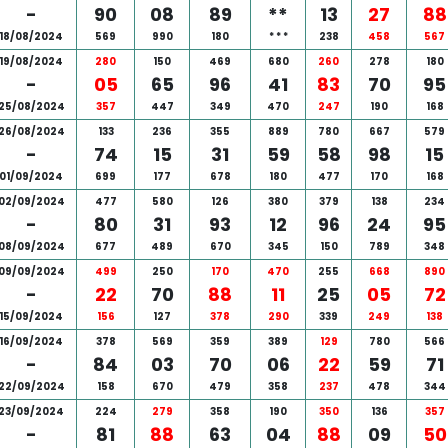
-
90
08
89
**
13
27
88
18/08/2024
569
990
180
*
*
*
238
458
567
19/08/2024
280
150
469
680
260
278
180
-
05
65
96
41
83
70
95
25/08/2024
357
447
349
470
247
190
168
26/08/2024
133
236
355
889
780
667
579
-
74
15
31
59
58
98
15
01/09/2024
699
177
678
180
477
170
168
02/09/2024
477
580
126
380
379
138
234
-
80
31
93
12
96
24
95
08/09/2024
677
489
670
345
150
789
348
09/09/2024
499
250
170
470
255
668
890
-
22
70
88
11
25
05
72
15/09/2024
156
127
378
290
339
249
138
16/09/2024
378
569
359
389
129
780
566
-
84
03
70
06
22
59
71
22/09/2024
158
670
479
358
237
478
344
23/09/2024
224
279
358
190
350
136
357
-
81
88
63
04
88
09
50