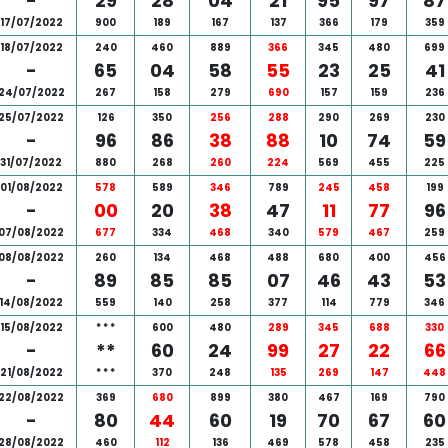
-
29
28
04
21
95
97
87
17/07/2022
900
189
167
137
366
179
359
18/07/2022
240
460
889
366
345
480
699
-
65
04
58
55
23
25
41
24/07/2022
267
158
279
690
157
159
236
25/07/2022
126
350
256
288
290
269
230
-
96
86
38
88
10
74
59
31/07/2022
880
268
260
224
569
455
225
01/08/2022
578
589
346
789
245
458
199
-
00
20
38
47
11
77
96
07/08/2022
677
334
468
340
579
467
259
08/08/2022
260
134
468
488
680
400
456
-
89
85
85
07
46
43
53
14/08/2022
559
140
258
377
114
779
346
15/08/2022
*
*
*
600
480
289
345
688
330
-
**
60
24
99
27
22
66
21/08/2022
*
*
*
370
248
135
269
147
448
22/08/2022
369
680
899
380
467
169
790
-
80
44
60
19
70
67
60
28/08/2022
460
112
136
469
578
458
235