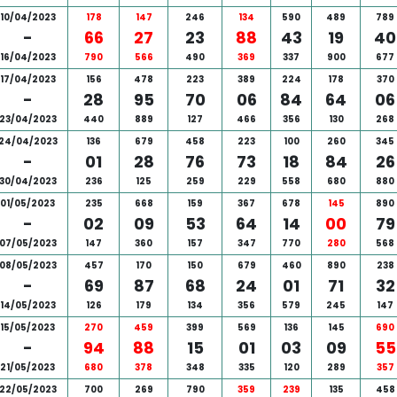
10/04/2023
178
147
246
134
590
489
789
-
66
27
23
88
43
19
40
16/04/2023
790
566
490
369
337
900
677
17/04/2023
156
478
223
389
224
178
370
-
28
95
70
06
84
64
06
23/04/2023
440
889
127
466
356
130
268
24/04/2023
136
679
458
223
100
260
345
-
01
28
76
73
18
84
26
30/04/2023
236
125
259
229
558
680
880
01/05/2023
235
668
159
367
678
145
890
-
02
09
53
64
14
00
79
07/05/2023
147
360
157
347
770
280
568
08/05/2023
457
170
150
679
460
890
238
-
69
87
68
24
01
71
32
14/05/2023
126
179
134
356
579
245
147
15/05/2023
270
459
399
569
136
145
690
-
94
88
15
01
03
09
55
21/05/2023
680
378
348
335
120
289
357
22/05/2023
700
269
790
359
239
135
458