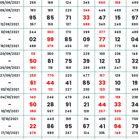
05/09/2021
256
168
124
345
560
159
490
06/09/2021
180
189
223
346
446
489
478
-
95
85
71
33
47
15
97
12/09/2021
357
159
137
689
340
249
890
13/09/2021
244
360
170
299
377
669
488
-
02
99
85
09
77
12
04
19/09/2021
688
379
456
117
359
778
158
20/09/2021
113
350
179
229
100
236
148
-
50
81
75
39
12
13
32
26/09/2021
190
119
168
289
499
247
156
27/09/2021
259
770
220
477
157
128
560
-
61
44
41
85
33
10
19
03/10/2021
470
112
227
230
120
136
469
04/10/2021
140
246
478
246
130
139
238
-
50
28
91
21
44
33
34
10/10/2021
389
567
245
128
257
599
356
11/10/2021
156
440
199
114
400
225
700
-
22
86
95
67
41
94
79
17/10/2021
679
880
267
124
335
149
379