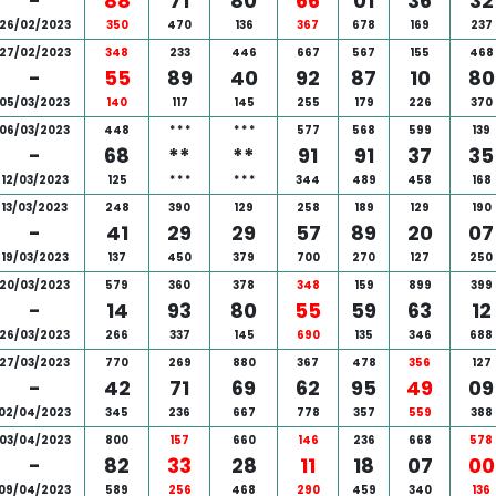
-
88
71
80
66
01
36
32
26/02/2023
350
470
136
367
678
169
237
27/02/2023
348
233
446
667
567
155
468
-
55
89
40
92
87
10
80
05/03/2023
140
117
145
255
179
226
370
06/03/2023
448
*
*
*
*
*
*
577
568
599
139
-
68
**
**
91
91
37
35
12/03/2023
125
*
*
*
*
*
*
344
489
458
168
13/03/2023
248
390
129
258
189
129
190
-
41
29
29
57
89
20
07
19/03/2023
137
450
379
700
270
127
250
20/03/2023
579
360
378
348
159
899
399
-
14
93
80
55
59
63
12
26/03/2023
266
337
145
690
135
346
688
27/03/2023
770
269
880
367
478
356
127
-
42
71
69
62
95
49
09
02/04/2023
345
236
667
778
357
559
388
03/04/2023
800
157
660
146
236
668
578
-
82
33
28
11
18
07
00
09/04/2023
589
256
468
290
459
340
136