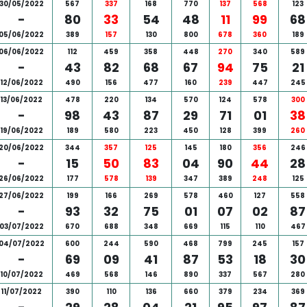
30/05/2022
567
337
168
770
137
568
123
-
80
33
54
48
11
99
68
05/06/2022
389
157
130
800
678
360
189
06/06/2022
112
459
358
448
270
340
589
-
43
82
68
67
94
75
21
12/06/2022
490
156
477
160
239
447
245
13/06/2022
478
220
134
570
124
578
300
-
98
43
87
29
71
01
38
19/06/2022
189
580
223
450
128
399
260
20/06/2022
344
357
125
145
180
356
246
-
15
50
83
04
90
44
28
26/06/2022
177
578
139
347
389
248
125
27/06/2022
199
166
269
578
460
127
558
-
93
32
75
01
07
02
87
03/07/2022
670
688
348
669
115
110
467
04/07/2022
600
244
590
468
799
245
157
-
69
09
41
87
53
18
30
10/07/2022
469
568
146
890
337
567
280
11/07/2022
390
110
136
660
379
234
369