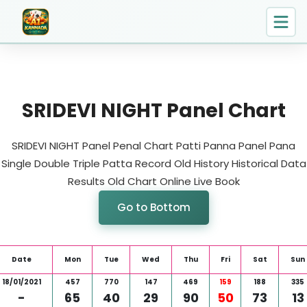
SRIDEVI NIGHT Panel Chart
SRIDEVI NIGHT Panel Penal Chart Patti Panna Panel Pana
Single Double Triple Patta Record Old History Historical Data
Results Old Chart Online Live Book
Go to Bottom
Date
Mon
Tue
Wed
Thu
Fri
Sat
Sun
18/01/2021
457
770
147
469
159
188
335
-
65
40
29
90
50
73
13