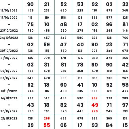
-
90
21
52
53
92
02
32
16/10/2022
479
236
480
229
138
679
345
17/10/2022
115
119
158
128
569
577
125
-
75
10
48
17
02
96
81
23/10/2022
780
488
260
278
156
268
146
24/10/2022
136
457
347
590
379
138
700
-
02
69
47
40
90
23
71
30/10/2022
138
135
890
136
226
346
678
31/10/2022
145
779
170
124
360
478
356
-
03
31
81
78
90
90
42
06/11/2022
788
579
236
350
479
190
156
07/11/2022
349
470
556
158
399
780
267
-
62
18
60
41
10
52
58
13/11/2022
246
116
460
335
569
129
477
14/11/2022
266
146
459
590
257
278
289
-
43
18
82
43
49
71
97
20/11/2022
580
170
570
445
270
245
133
21/11/2022
138
258
488
678
667
369
137
-
29
55
06
17
93
84
15