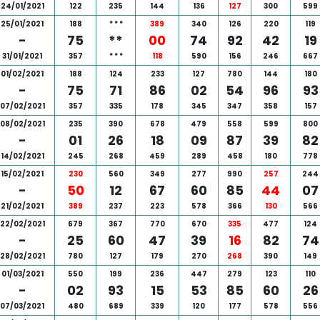
24/01/2021
122
235
144
136
127
300
599
25/01/2021
188
*
*
*
389
340
126
220
119
-
75
**
00
74
92
42
19
31/01/2021
357
*
*
*
118
590
156
246
667
01/02/2021
188
124
233
127
780
144
180
-
75
71
86
02
54
96
93
07/02/2021
357
335
178
345
347
358
157
08/02/2021
235
390
678
479
558
599
800
-
01
26
18
09
87
39
82
14/02/2021
245
268
459
289
458
180
778
15/02/2021
230
560
349
277
990
257
244
-
50
12
67
60
85
44
07
21/02/2021
389
237
223
578
366
130
566
22/02/2021
679
367
770
670
335
477
124
-
25
60
47
39
16
82
74
28/02/2021
780
127
179
270
268
390
149
01/03/2021
550
199
236
447
279
123
110
-
02
93
15
53
85
60
26
07/03/2021
480
689
339
120
177
578
556