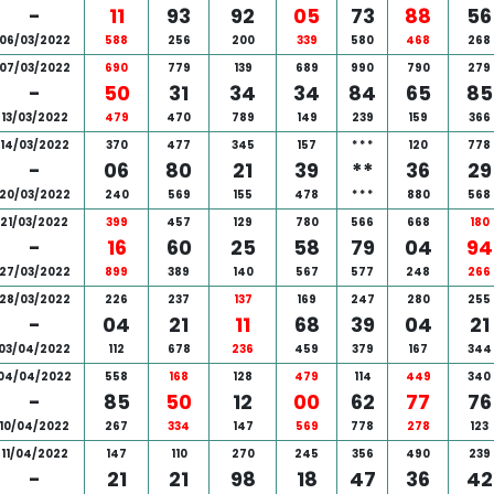
-
11
93
92
05
73
88
56
06/03/2022
588
256
200
339
580
468
268
07/03/2022
690
779
139
689
990
790
279
-
50
31
34
34
84
65
85
13/03/2022
479
470
789
149
239
159
366
14/03/2022
370
477
345
157
*
*
*
120
778
-
06
80
21
39
**
36
29
20/03/2022
240
569
155
478
*
*
*
880
568
21/03/2022
399
457
129
780
566
668
180
-
16
60
25
58
79
04
94
27/03/2022
899
389
140
567
577
248
266
28/03/2022
226
237
137
169
247
280
255
-
04
21
11
68
39
04
21
03/04/2022
112
678
236
459
379
167
344
04/04/2022
558
168
128
479
114
449
340
-
85
50
12
00
62
77
76
10/04/2022
267
334
147
569
778
278
123
11/04/2022
147
110
270
245
356
490
239
-
21
21
98
18
47
36
42