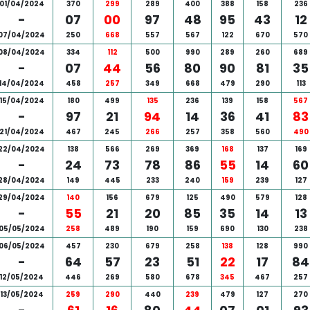
01/04/2024
370
299
289
400
388
158
236
-
07
00
97
48
95
43
12
07/04/2024
250
668
557
567
122
670
570
08/04/2024
334
112
500
990
289
260
689
-
07
44
56
80
90
81
35
14/04/2024
458
257
349
668
479
290
113
15/04/2024
180
499
135
236
139
158
567
-
97
21
94
14
36
41
83
21/04/2024
467
245
266
257
358
560
490
22/04/2024
138
566
269
369
168
137
169
-
24
73
78
86
55
14
60
28/04/2024
149
445
233
240
159
239
127
29/04/2024
140
156
679
125
490
579
128
-
55
21
20
85
35
14
13
05/05/2024
258
489
190
159
690
130
238
06/05/2024
457
230
679
258
138
128
990
-
64
57
23
51
22
17
84
12/05/2024
446
269
580
678
345
467
257
13/05/2024
259
290
440
239
479
127
270