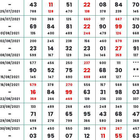
-
43
11
51
22
08
84
70
25/07/2021
788
128
470
138
378
239
145
26/07/2021
790
369
125
660
117
667
670
-
69
84
81
22
90
99
30
01/08/2021
135
400
489
246
479
126
668
02/08/2021
200
245
238
156
460
679
289
-
23
14
32
23
01
27
91
08/08/2021
599
167
129
346
146
359
137
09/08/2021
577
456
250
237
600
111
*
*
*
-
90
52
75
22
68
30
**
15/08/2021
145
147
690
688
468
127
*
*
*
16/08/2021
579
378
270
556
157
568
569
-
16
84
99
63
31
98
03
22/08/2021
358
266
469
139
236
233
337
23/08/2021
133
489
268
450
248
349
130
-
71
17
65
95
43
68
47
29/08/2021
588
278
799
366
580
260
368
30/08/2021
479
450
550
380
678
267
457
-
03
95
07
12
11
55
63