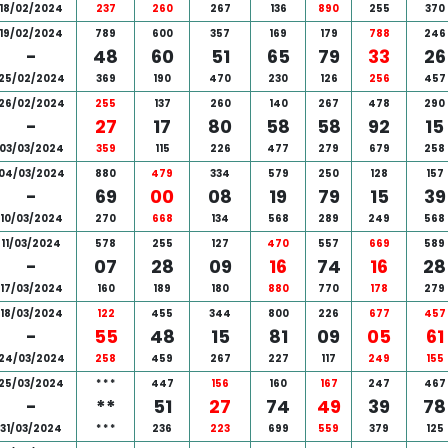
18/02/2024
237
260
267
136
890
255
370
19/02/2024
789
600
357
169
179
788
246
-
48
60
51
65
79
33
26
25/02/2024
369
190
470
230
126
256
457
26/02/2024
255
137
260
140
267
478
290
-
27
17
80
58
58
92
15
03/03/2024
359
115
226
477
279
679
258
04/03/2024
880
479
334
579
250
128
157
-
69
00
08
19
79
15
39
10/03/2024
270
668
134
568
289
249
568
11/03/2024
578
255
127
470
557
669
589
-
07
28
09
16
74
16
28
17/03/2024
160
189
180
880
770
178
279
18/03/2024
122
455
344
800
226
677
457
-
55
48
15
81
09
05
61
24/03/2024
258
459
267
227
117
249
155
25/03/2024
*
*
*
447
156
160
167
247
467
-
**
51
27
74
49
39
78
31/03/2024
*
*
*
236
223
699
559
379
125