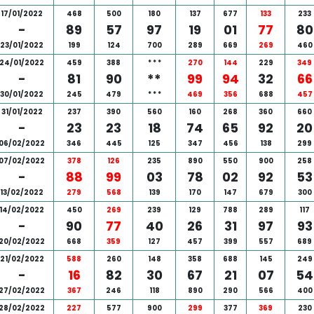
17/01/2022
468
500
180
137
677
133
233
-
89
57
97
19
01
77
80
23/01/2022
199
124
700
289
669
269
460
24/01/2022
459
388
*
*
*
270
144
229
349
-
81
90
**
99
94
32
66
30/01/2022
245
479
*
*
*
469
356
688
457
31/01/2022
237
390
560
160
268
360
660
-
23
23
18
74
65
92
20
06/02/2022
346
445
125
347
456
138
299
07/02/2022
378
126
235
890
550
900
258
-
88
99
03
78
02
92
53
13/02/2022
279
568
139
170
147
679
300
14/02/2022
450
269
239
129
788
289
117
-
90
77
40
26
31
97
93
20/02/2022
668
359
127
457
399
557
689
21/02/2022
588
260
148
358
688
145
249
-
16
82
30
67
21
07
54
27/02/2022
367
246
118
890
290
566
400
28/02/2022
227
577
900
299
377
369
230