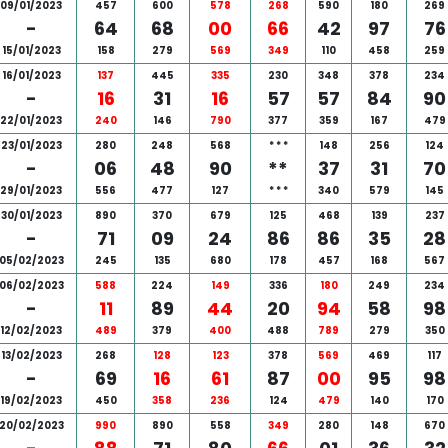
09/01/2023
457
600
578
268
590
180
269
-
64
68
00
66
42
97
76
15/01/2023
158
279
569
349
110
458
259
16/01/2023
137
445
335
230
348
378
234
-
16
31
16
57
57
84
90
22/01/2023
240
146
790
377
359
167
479
23/01/2023
280
248
568
*
*
*
148
256
124
-
06
48
90
**
37
31
70
29/01/2023
556
477
127
*
*
*
340
579
145
30/01/2023
890
370
679
125
468
139
237
-
71
09
24
86
86
35
28
05/02/2023
245
135
680
178
457
168
567
06/02/2023
588
224
149
336
180
249
234
-
11
89
44
20
94
58
98
12/02/2023
489
379
400
488
789
279
350
13/02/2023
268
128
123
378
569
469
117
-
69
16
61
87
00
95
98
19/02/2023
450
358
236
124
479
140
170
20/02/2023
990
890
558
349
280
148
670