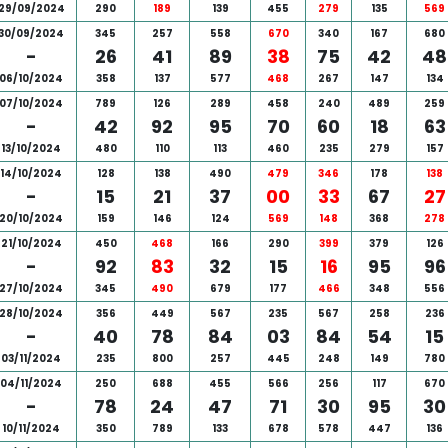
29/09/2024
290
189
139
455
279
135
569
30/09/2024
345
257
558
670
340
167
680
-
26
41
89
38
75
42
48
06/10/2024
358
137
577
468
267
147
134
07/10/2024
789
126
289
458
240
489
259
-
42
92
95
70
60
18
63
13/10/2024
480
110
113
460
235
279
157
14/10/2024
128
138
490
479
346
178
138
-
15
21
37
00
33
67
27
20/10/2024
159
146
124
569
148
368
278
21/10/2024
450
468
166
290
399
379
126
-
92
83
32
15
16
95
96
27/10/2024
345
490
679
177
466
348
556
28/10/2024
356
449
567
235
567
258
236
-
40
78
84
03
84
54
15
03/11/2024
235
800
257
445
248
149
780
04/11/2024
250
688
455
566
256
117
670
-
78
24
47
71
30
95
30
10/11/2024
350
789
133
678
578
447
136