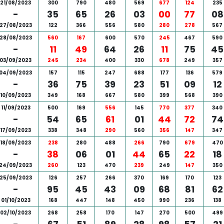
21/08/2023
300
790
480
569
677
124
235
-
35
65
26
03
00
77
08
27/08/2023
122
366
556
580
280
278
567
28/08/2023
560
167
600
570
245
467
590
-
11
49
64
26
11
75
45
03/09/2023
245
234
400
330
678
249
357
04/09/2023
157
115
247
688
177
136
579
-
36
75
39
23
51
09
12
10/09/2023
349
168
667
580
399
568
390
11/09/2023
500
169
556
145
770
377
340
-
54
65
61
01
44
72
74
17/09/2023
338
348
290
560
356
147
347
18/09/2023
238
280
488
266
790
679
470
-
38
06
01
44
65
22
18
24/09/2023
260
123
470
239
249
147
350
25/09/2023
126
257
266
370
169
170
123
-
95
45
43
09
68
81
62
01/10/2023
168
447
148
450
990
236
138
02/10/2023
268
258
170
147
270
500
499