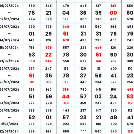
01/07/2024
890
345
479
445
337
145
556
-
78
21
04
36
39
00
60
07/07/2024
224
579
158
600
360
479
578
08/07/2024
370
778
349
689
580
368
458
-
01
29
61
31
31
79
76
14/07/2024
146
126
678
489
290
469
240
15/07/2024
159
679
557
229
448
126
229
-
53
22
78
30
61
90
30
21/07/2024
580
246
558
677
146
235
389
22/07/2024
367
247
133
120
113
400
110
-
61
35
78
37
59
41
23
28/07/2024
119
339
189
340
234
579
256
29/07/2024
339
140
356
780
145
156
468
-
51
59
44
57
03
24
83
04/08/2024
227
270
130
359
247
455
157
05/08/2024
899
578
448
237
147
220
112
-
62
01
67
23
21
48
41
11/08/2024
255
579
223
599
100
800
678
12/08/2024
559
145
558
*
*
*
560
570
125