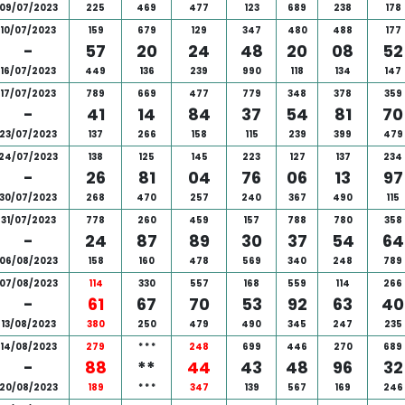
09/07/2023
225
469
477
123
689
238
178
10/07/2023
159
679
129
347
480
488
177
-
57
20
24
48
20
08
52
16/07/2023
449
136
239
990
118
134
147
17/07/2023
789
669
477
779
348
378
359
-
41
14
84
37
54
81
70
23/07/2023
137
266
158
115
239
399
479
24/07/2023
138
125
145
223
127
137
234
-
26
81
04
76
06
13
97
30/07/2023
268
470
257
240
367
490
115
31/07/2023
778
260
459
157
788
780
358
-
24
87
89
30
37
54
64
06/08/2023
158
160
478
569
340
248
789
07/08/2023
114
330
557
168
559
114
266
-
61
67
70
53
92
63
40
13/08/2023
380
250
479
490
345
247
235
14/08/2023
279
*
*
*
248
699
446
270
689
-
88
**
44
43
48
96
32
20/08/2023
189
*
*
*
347
139
567
169
246