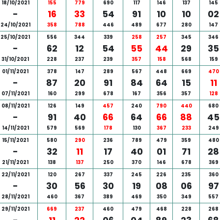
18/10/2021
155
779
690
117
146
137
145
-
16
33
54
91
10
10
02
24/10/2021
358
788
446
489
677
280
147
25/10/2021
556
344
339
258
257
345
346
-
62
12
54
55
44
29
35
31/10/2021
228
237
239
357
158
568
159
01/11/2021
378
147
289
567
448
669
470
-
87
20
91
84
64
15
11
07/11/2021
160
299
678
167
356
357
128
08/11/2021
126
149
457
240
790
440
680
-
91
40
66
64
66
88
45
14/11/2021
579
569
178
130
367
233
249
15/11/2021
580
290
236
789
479
359
480
-
32
11
17
40
01
71
28
21/11/2021
138
137
250
370
146
678
369
22/11/2021
120
267
337
245
226
235
360
-
30
56
30
19
08
06
97
28/11/2021
460
367
389
469
350
349
557
29/11/2021
669
237
460
479
468
228
268