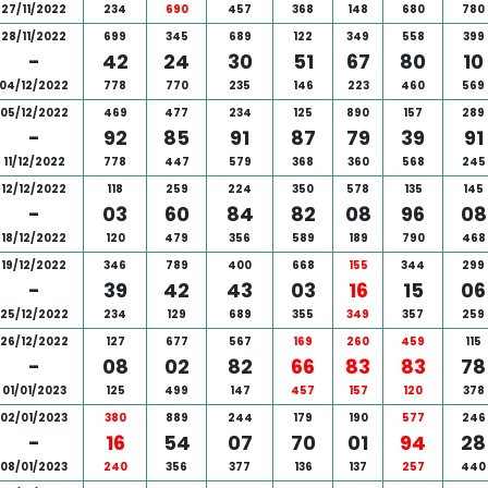
27/11/2022
234
690
457
368
148
680
780
28/11/2022
699
345
689
122
349
558
399
-
42
24
30
51
67
80
10
04/12/2022
778
770
235
146
223
460
569
05/12/2022
469
477
234
125
890
157
289
-
92
85
91
87
79
39
91
11/12/2022
778
447
579
368
360
568
245
12/12/2022
118
259
224
350
578
135
145
-
03
60
84
82
08
96
08
18/12/2022
120
479
356
589
189
790
468
19/12/2022
346
789
400
668
155
344
299
-
39
42
43
03
16
15
06
25/12/2022
234
129
689
355
349
357
259
26/12/2022
127
677
567
169
260
459
115
-
08
02
82
66
83
83
78
01/01/2023
125
499
147
457
157
120
378
02/01/2023
380
889
244
179
190
577
246
-
16
54
07
70
01
94
28
08/01/2023
240
356
377
136
137
257
440