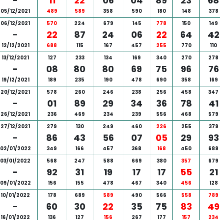
-
11
22
06
04
89
23
68
05/12/2021
489
589
358
590
180
148
378
06/12/2021
570
224
679
145
778
150
149
-
22
87
24
06
22
64
42
12/12/2021
688
115
167
457
255
770
110
13/12/2021
127
233
134
169
340
270
278
-
08
80
80
69
75
96
76
19/12/2021
189
235
190
478
690
358
169
20/12/2021
578
260
246
238
256
458
347
-
01
89
29
34
36
78
41
26/12/2021
236
469
234
239
556
468
579
27/12/2021
279
130
249
460
226
255
379
-
86
43
56
07
05
29
93
02/01/2022
349
166
457
368
168
450
689
03/01/2022
568
247
588
669
380
357
679
-
92
31
19
17
17
55
21
09/01/2022
156
155
478
467
340
456
128
10/01/2022
178
689
589
490
566
558
789
-
60
30
22
35
75
83
49
16/01/2022
136
127
156
267
177
157
234