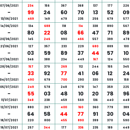
07/06/2021
234
156
367
368
137
177
226
-
99
24
60
70
13
52
09
13/06/2021
469
149
479
235
256
679
577
14/06/2021
134
688
118
114
338
890
567
-
80
22
08
66
47
71
89
20/06/2021
145
246
990
466
557
399
478
21/06/2021
127
357
233
229
680
889
100
-
03
59
89
37
44
57
10
27/06/2021
346
388
234
449
167
124
550
28/06/2021
157
379
269
112
244
155
345
-
33
92
77
41
06
12
24
04/07/2021
490
679
700
290
330
589
158
05/07/2021
249
578
248
678
147
359
225
-
55
03
48
10
20
78
96
11/07/2021
348
238
459
569
136
440
448
12/07/2021
880
267
400
160
360
779
389
-
64
58
44
77
91
30
04
18/07/2021
220
800
455
890
399
370
590
19/07/2021
257
344
177
336
235
189
449