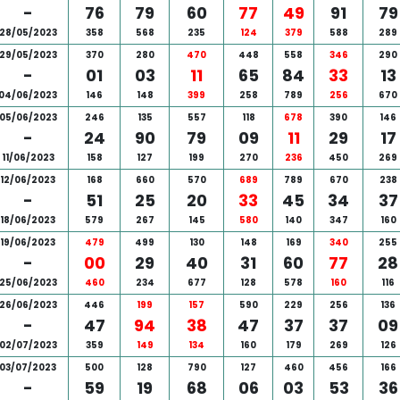
-
76
79
60
77
49
91
79
28/05/2023
358
568
235
124
379
588
289
29/05/2023
370
280
470
448
558
346
290
-
01
03
11
65
84
33
13
04/06/2023
146
148
399
258
789
256
670
05/06/2023
246
135
557
118
678
390
146
-
24
90
79
09
11
29
17
11/06/2023
158
127
199
270
236
450
269
12/06/2023
168
660
570
689
789
670
238
-
51
25
20
33
45
34
37
18/06/2023
579
267
145
580
140
347
160
19/06/2023
479
499
130
148
169
340
255
-
00
29
40
31
60
77
28
25/06/2023
460
234
677
128
578
160
116
26/06/2023
446
199
157
590
229
256
136
-
47
94
38
47
37
37
09
02/07/2023
359
149
134
160
179
269
126
03/07/2023
500
128
790
127
460
456
166
-
59
19
68
06
03
53
36