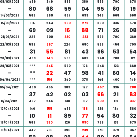
08/03/2021
459
349
889
389
559
790
678
-
80
68
59
04
95
60
19
14/03/2021
569
260
667
699
348
668
568
15/03/2021
114
244
290
279
890
336
578
-
69
09
16
88
71
26
08
21/03/2021
225
900
330
233
579
790
369
22/03/2021
599
267
224
680
568
456
799
-
31
55
81
43
96
53
54
28/03/2021
489
140
588
689
240
788
112
29/03/2021
*
*
*
345
590
126
248
123
669
-
**
22
47
98
41
60
14
04/04/2021
*
*
*
156
340
378
146
460
149
05/04/2021
490
455
389
127
457
336
288
-
37
42
02
03
66
21
83
11/04/2021
467
246
138
157
600
119
337
12/04/2021
146
155
459
188
339
134
580
-
10
11
89
77
54
80
32
18/04/2021
569
380
126
890
789
136
679
19/04/2021
447
235
390
239
170
379
367