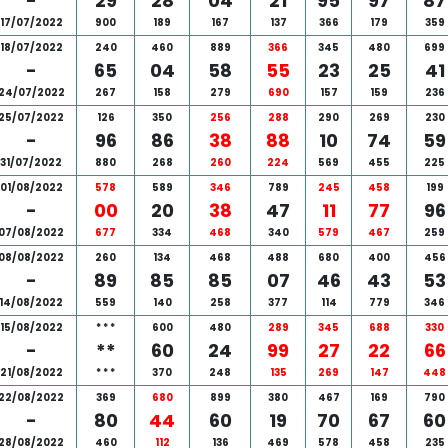
-
29
28
04
21
95
97
87
17/07/2022
900
189
167
137
366
179
359
18/07/2022
240
460
889
366
345
480
699
-
65
04
58
55
23
25
41
24/07/2022
267
158
279
690
157
159
236
25/07/2022
126
350
256
288
290
269
230
-
96
86
38
88
10
74
59
31/07/2022
880
268
260
224
569
455
225
01/08/2022
578
589
346
789
245
458
199
-
00
20
38
47
11
77
96
07/08/2022
677
334
468
340
579
467
259
08/08/2022
260
134
468
488
680
400
456
-
89
85
85
07
46
43
53
14/08/2022
559
140
258
377
114
779
346
15/08/2022
*
*
*
600
480
289
345
688
330
-
**
60
24
99
27
22
66
21/08/2022
*
*
*
370
248
135
269
147
448
22/08/2022
369
680
899
380
467
169
790
-
80
44
60
19
70
67
60
28/08/2022
460
112
136
469
578
458
235