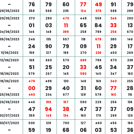
-
76
79
60
77
49
91
79
28/05/2023
358
568
235
124
379
588
289
29/05/2023
370
280
470
448
558
346
290
-
01
03
11
65
84
33
13
04/06/2023
146
148
399
258
789
256
670
05/06/2023
246
135
557
118
678
390
146
-
24
90
79
09
11
29
17
11/06/2023
158
127
199
270
236
450
269
12/06/2023
168
660
570
689
789
670
238
-
51
25
20
33
45
34
37
18/06/2023
579
267
145
580
140
347
160
19/06/2023
479
499
130
148
169
340
255
-
00
29
40
31
60
77
28
25/06/2023
460
234
677
128
578
160
116
26/06/2023
446
199
157
590
229
256
136
-
47
94
38
47
37
37
09
02/07/2023
359
149
134
160
179
269
126
03/07/2023
500
128
790
127
460
456
166
-
59
19
68
06
03
53
36