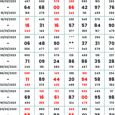
09/01/2023
457
600
578
268
590
180
269
-
64
68
00
66
42
97
76
15/01/2023
158
279
569
349
110
458
259
16/01/2023
137
445
335
230
348
378
234
-
16
31
16
57
57
84
90
22/01/2023
240
146
790
377
359
167
479
23/01/2023
280
248
568
*
*
*
148
256
124
-
06
48
90
**
37
31
70
29/01/2023
556
477
127
*
*
*
340
579
145
30/01/2023
890
370
679
125
468
139
237
-
71
09
24
86
86
35
28
05/02/2023
245
135
680
178
457
168
567
06/02/2023
588
224
149
336
180
249
234
-
11
89
44
20
94
58
98
12/02/2023
489
379
400
488
789
279
350
13/02/2023
268
128
123
378
569
469
117
-
69
16
61
87
00
95
98
19/02/2023
450
358
236
124
479
140
170
20/02/2023
990
890
558
349
280
148
670