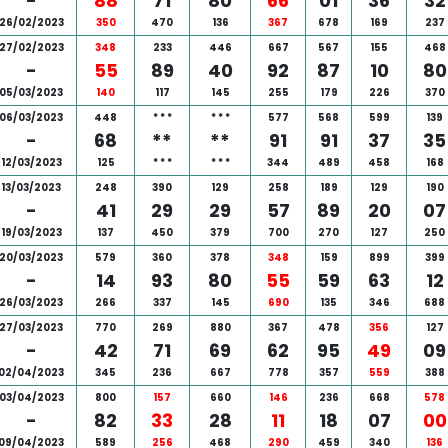
-
88
71
80
66
01
36
32
26/02/2023
350
470
136
367
678
169
237
27/02/2023
348
233
446
667
567
155
468
-
55
89
40
92
87
10
80
05/03/2023
140
117
145
255
179
226
370
06/03/2023
448
*
*
*
*
*
*
577
568
599
139
-
68
**
**
91
91
37
35
12/03/2023
125
*
*
*
*
*
*
344
489
458
168
13/03/2023
248
390
129
258
189
129
190
-
41
29
29
57
89
20
07
19/03/2023
137
450
379
700
270
127
250
20/03/2023
579
360
378
348
159
899
399
-
14
93
80
55
59
63
12
26/03/2023
266
337
145
690
135
346
688
27/03/2023
770
269
880
367
478
356
127
-
42
71
69
62
95
49
09
02/04/2023
345
236
667
778
357
559
388
03/04/2023
800
157
660
146
236
668
578
-
82
33
28
11
18
07
00
09/04/2023
589
256
468
290
459
340
136