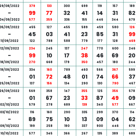
29/08/2022
379
133
300
699
119
157
189
-
99
77
32
41
14
31
82
04/09/2022
577
359
336
155
446
344
679
05/09/2022
455
127
455
589
459
580
126
-
45
03
41
23
85
31
99
11/09/2022
122
788
588
779
177
128
469
12/09/2022
234
245
137
247
770
600
246
-
99
10
17
38
46
69
20
18/09/2022
270
668
179
350
457
180
244
19/09/2022
334
160
789
460
566
367
599
-
01
72
48
01
74
66
37
25/09/2022
137
156
134
290
130
790
467
26/09/2022
569
358
147
355
125
356
578
-
01
67
23
33
87
49
09
02/10/2022
579
278
689
139
340
577
667
03/10/2022
116
160
290
335
299
370
114
-
89
75
10
13
09
04
62
09/10/2022
199
258
190
337
900
446
679
10/10/2022
577
345
366
267
135
389
689