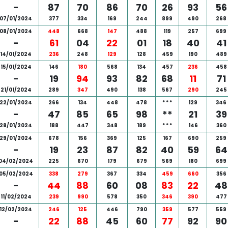
-
87
70
86
70
26
93
56
07/01/2024
377
334
169
244
899
490
268
08/01/2024
448
668
147
488
119
257
699
-
61
04
22
01
18
40
41
14/01/2024
236
248
129
128
459
190
489
15/01/2024
146
180
568
134
457
236
458
-
19
94
93
82
68
11
71
21/01/2024
289
347
490
138
567
290
245
22/01/2024
266
134
448
478
*
*
*
129
346
-
47
85
65
98
**
21
39
28/01/2024
188
447
348
189
*
*
*
146
360
29/01/2024
678
156
369
125
167
690
259
-
19
23
87
82
40
59
64
04/02/2024
225
670
179
679
569
180
699
05/02/2024
338
279
367
334
459
660
356
-
44
88
60
08
83
22
48
11/02/2024
239
990
578
350
346
390
477
12/02/2024
246
125
446
790
359
577
559
-
22
88
45
60
77
92
90