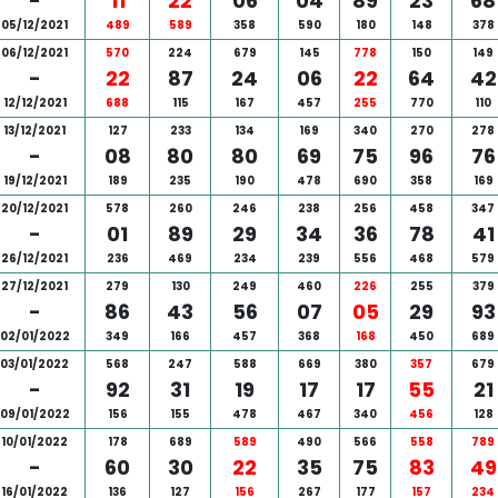
-
11
22
06
04
89
23
68
05/12/2021
489
589
358
590
180
148
378
06/12/2021
570
224
679
145
778
150
149
-
22
87
24
06
22
64
42
12/12/2021
688
115
167
457
255
770
110
13/12/2021
127
233
134
169
340
270
278
-
08
80
80
69
75
96
76
19/12/2021
189
235
190
478
690
358
169
20/12/2021
578
260
246
238
256
458
347
-
01
89
29
34
36
78
41
26/12/2021
236
469
234
239
556
468
579
27/12/2021
279
130
249
460
226
255
379
-
86
43
56
07
05
29
93
02/01/2022
349
166
457
368
168
450
689
03/01/2022
568
247
588
669
380
357
679
-
92
31
19
17
17
55
21
09/01/2022
156
155
478
467
340
456
128
10/01/2022
178
689
589
490
566
558
789
-
60
30
22
35
75
83
49
16/01/2022
136
127
156
267
177
157
234