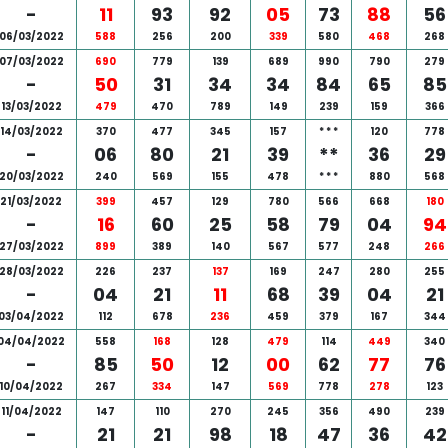
-
11
93
92
05
73
88
56
06/03/2022
588
256
200
339
580
468
268
07/03/2022
690
779
139
689
990
790
279
-
50
31
34
34
84
65
85
13/03/2022
479
470
789
149
239
159
366
14/03/2022
370
477
345
157
*
*
*
120
778
-
06
80
21
39
**
36
29
20/03/2022
240
569
155
478
*
*
*
880
568
21/03/2022
399
457
129
780
566
668
180
-
16
60
25
58
79
04
94
27/03/2022
899
389
140
567
577
248
266
28/03/2022
226
237
137
169
247
280
255
-
04
21
11
68
39
04
21
03/04/2022
112
678
236
459
379
167
344
04/04/2022
558
168
128
479
114
449
340
-
85
50
12
00
62
77
76
10/04/2022
267
334
147
569
778
278
123
11/04/2022
147
110
270
245
356
490
239
-
21
21
98
18
47
36
42