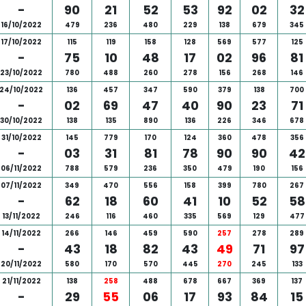
-
90
21
52
53
92
02
32
16/10/2022
479
236
480
229
138
679
345
17/10/2022
115
119
158
128
569
577
125
-
75
10
48
17
02
96
81
23/10/2022
780
488
260
278
156
268
146
24/10/2022
136
457
347
590
379
138
700
-
02
69
47
40
90
23
71
30/10/2022
138
135
890
136
226
346
678
31/10/2022
145
779
170
124
360
478
356
-
03
31
81
78
90
90
42
06/11/2022
788
579
236
350
479
190
156
07/11/2022
349
470
556
158
399
780
267
-
62
18
60
41
10
52
58
13/11/2022
246
116
460
335
569
129
477
14/11/2022
266
146
459
590
257
278
289
-
43
18
82
43
49
71
97
20/11/2022
580
170
570
445
270
245
133
21/11/2022
138
258
488
678
667
369
137
-
29
55
06
17
93
84
15