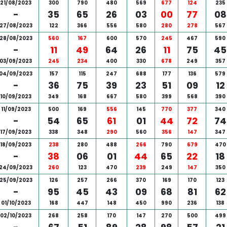
21/08/2023
300
790
480
569
677
124
235
-
35
65
26
03
00
77
08
27/08/2023
122
366
556
580
280
278
567
28/08/2023
560
167
600
570
245
467
590
-
11
49
64
26
11
75
45
03/09/2023
245
234
400
330
678
249
357
04/09/2023
157
115
247
688
177
136
579
-
36
75
39
23
51
09
12
10/09/2023
349
168
667
580
399
568
390
11/09/2023
500
169
556
145
770
377
340
-
54
65
61
01
44
72
74
17/09/2023
338
348
290
560
356
147
347
18/09/2023
238
280
488
266
790
679
470
-
38
06
01
44
65
22
18
24/09/2023
260
123
470
239
249
147
350
25/09/2023
126
257
266
370
169
170
123
-
95
45
43
09
68
81
62
01/10/2023
168
447
148
450
990
236
138
02/10/2023
268
258
170
147
270
500
499