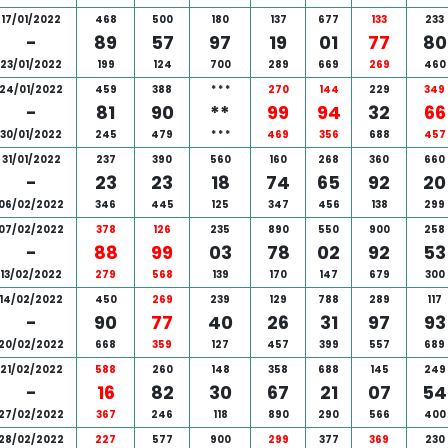
17/01/2022
468
500
180
137
677
133
233
-
89
57
97
19
01
77
80
23/01/2022
199
124
700
289
669
269
460
24/01/2022
459
388
*
*
*
270
144
229
349
-
81
90
**
99
94
32
66
30/01/2022
245
479
*
*
*
469
356
688
457
31/01/2022
237
390
560
160
268
360
660
-
23
23
18
74
65
92
20
06/02/2022
346
445
125
347
456
138
299
07/02/2022
378
126
235
890
550
900
258
-
88
99
03
78
02
92
53
13/02/2022
279
568
139
170
147
679
300
14/02/2022
450
269
239
129
788
289
117
-
90
77
40
26
31
97
93
20/02/2022
668
359
127
457
399
557
689
21/02/2022
588
260
148
358
688
145
249
-
16
82
30
67
21
07
54
27/02/2022
367
246
118
890
290
566
400
28/02/2022
227
577
900
299
377
369
230