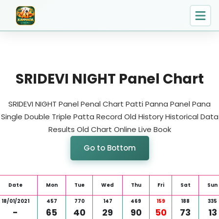
SRIDEVI NIGHT Panel Chart
SRIDEVI NIGHT Panel Penal Chart Patti Panna Panel Pana
Single Double Triple Patta Record Old History Historical Data
Results Old Chart Online Live Book
Go to Bottom
Date
Mon
Tue
Wed
Thu
Fri
Sat
Sun
18/01/2021
457
770
147
469
159
188
335
-
65
40
29
90
50
73
13