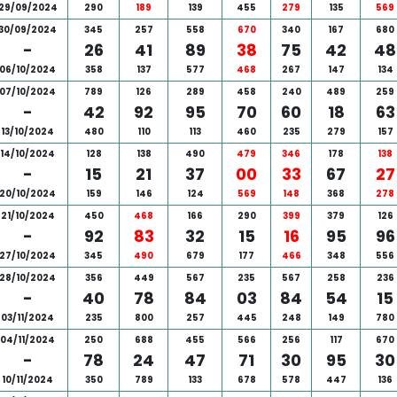
29/09/2024
290
189
139
455
279
135
569
30/09/2024
345
257
558
670
340
167
680
-
26
41
89
38
75
42
48
06/10/2024
358
137
577
468
267
147
134
07/10/2024
789
126
289
458
240
489
259
-
42
92
95
70
60
18
63
13/10/2024
480
110
113
460
235
279
157
14/10/2024
128
138
490
479
346
178
138
-
15
21
37
00
33
67
27
20/10/2024
159
146
124
569
148
368
278
21/10/2024
450
468
166
290
399
379
126
-
92
83
32
15
16
95
96
27/10/2024
345
490
679
177
466
348
556
28/10/2024
356
449
567
235
567
258
236
-
40
78
84
03
84
54
15
03/11/2024
235
800
257
445
248
149
780
04/11/2024
250
688
455
566
256
117
670
-
78
24
47
71
30
95
30
10/11/2024
350
789
133
678
578
447
136