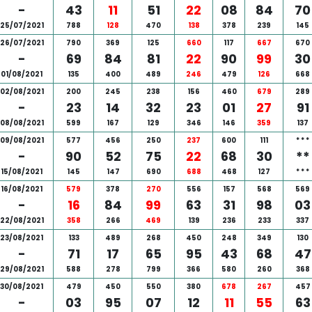
-
43
11
51
22
08
84
70
25/07/2021
788
128
470
138
378
239
145
26/07/2021
790
369
125
660
117
667
670
-
69
84
81
22
90
99
30
01/08/2021
135
400
489
246
479
126
668
02/08/2021
200
245
238
156
460
679
289
-
23
14
32
23
01
27
91
08/08/2021
599
167
129
346
146
359
137
09/08/2021
577
456
250
237
600
111
*
*
*
-
90
52
75
22
68
30
**
15/08/2021
145
147
690
688
468
127
*
*
*
16/08/2021
579
378
270
556
157
568
569
-
16
84
99
63
31
98
03
22/08/2021
358
266
469
139
236
233
337
23/08/2021
133
489
268
450
248
349
130
-
71
17
65
95
43
68
47
29/08/2021
588
278
799
366
580
260
368
30/08/2021
479
450
550
380
678
267
457
-
03
95
07
12
11
55
63