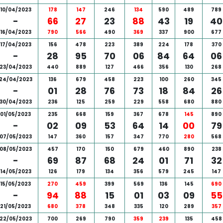
10/04/2023
178
147
246
134
590
489
789
-
66
27
23
88
43
19
40
16/04/2023
790
566
490
369
337
900
677
17/04/2023
156
478
223
389
224
178
370
-
28
95
70
06
84
64
06
23/04/2023
440
889
127
466
356
130
268
24/04/2023
136
679
458
223
100
260
345
-
01
28
76
73
18
84
26
30/04/2023
236
125
259
229
558
680
880
01/05/2023
235
668
159
367
678
145
890
-
02
09
53
64
14
00
79
07/05/2023
147
360
157
347
770
280
568
08/05/2023
457
170
150
679
460
890
238
-
69
87
68
24
01
71
32
14/05/2023
126
179
134
356
579
245
147
15/05/2023
270
459
399
569
136
145
690
-
94
88
15
01
03
09
55
21/05/2023
680
378
348
335
120
289
357
22/05/2023
700
269
790
359
239
135
458