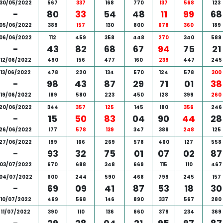
30/05/2022
567
337
168
770
137
568
123
-
80
33
54
48
11
99
68
05/06/2022
389
157
130
800
678
360
189
06/06/2022
112
459
358
448
270
340
589
-
43
82
68
67
94
75
21
12/06/2022
490
156
477
160
239
447
245
13/06/2022
478
220
134
570
124
578
300
-
98
43
87
29
71
01
38
19/06/2022
189
580
223
450
128
399
260
20/06/2022
344
357
125
145
180
356
246
-
15
50
83
04
90
44
28
26/06/2022
177
578
139
347
389
248
125
27/06/2022
199
166
269
578
460
127
558
-
93
32
75
01
07
02
87
03/07/2022
670
688
348
669
115
110
467
04/07/2022
600
244
590
468
799
245
157
-
69
09
41
87
53
18
30
10/07/2022
469
568
146
890
337
567
280
11/07/2022
390
110
136
660
379
234
369