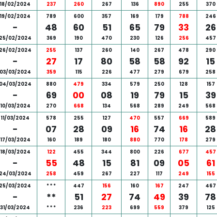
18/02/2024
237
260
267
136
890
255
370
19/02/2024
789
600
357
169
179
788
246
-
48
60
51
65
79
33
26
25/02/2024
369
190
470
230
126
256
457
26/02/2024
255
137
260
140
267
478
290
-
27
17
80
58
58
92
15
03/03/2024
359
115
226
477
279
679
258
04/03/2024
880
479
334
579
250
128
157
-
69
00
08
19
79
15
39
10/03/2024
270
668
134
568
289
249
568
11/03/2024
578
255
127
470
557
669
589
-
07
28
09
16
74
16
28
17/03/2024
160
189
180
880
770
178
279
18/03/2024
122
455
344
800
226
677
457
-
55
48
15
81
09
05
61
24/03/2024
258
459
267
227
117
249
155
25/03/2024
*
*
*
447
156
160
167
247
467
-
**
51
27
74
49
39
78
31/03/2024
*
*
*
236
223
699
559
379
125