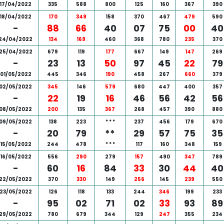
17/04/2022
335
588
800
125
160
367
390
18/04/2022
170
349
158
370
467
479
590
-
88
66
40
07
75
00
40
24/04/2022
134
169
460
368
780
235
370
25/04/2022
679
119
177
667
149
147
269
-
23
13
50
97
45
22
79
01/05/2022
445
346
190
458
267
660
379
02/05/2022
345
146
579
680
447
400
357
-
22
19
16
46
56
42
56
08/05/2022
200
135
367
268
457
390
880
09/05/2022
138
223
*
*
*
237
456
179
670
-
20
79
**
29
57
75
35
15/05/2022
244
478
*
*
*
117
160
348
159
16/05/2022
556
290
279
157
490
347
789
-
60
16
84
33
30
44
40
22/05/2022
370
330
149
256
145
239
550
23/05/2022
126
118
133
244
346
199
233
-
95
02
71
02
33
93
89
29/05/2022
780
679
344
129
247
355
234