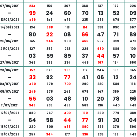
07/06/2021
234
156
367
368
137
177
226
-
99
24
60
70
13
52
09
13/06/2021
469
149
479
235
256
679
577
14/06/2021
134
688
118
114
338
890
567
-
80
22
08
66
47
71
89
20/06/2021
145
246
990
466
557
399
478
21/06/2021
127
357
233
229
680
889
100
-
03
59
89
37
44
57
10
27/06/2021
346
388
234
449
167
124
550
28/06/2021
157
379
269
112
244
155
345
-
33
92
77
41
06
12
24
04/07/2021
490
679
700
290
330
589
158
05/07/2021
249
578
248
678
147
359
225
-
55
03
48
10
20
78
96
11/07/2021
348
238
459
569
136
440
448
12/07/2021
880
267
400
160
360
779
389
-
64
58
44
77
91
30
04
18/07/2021
220
800
455
890
399
370
590
19/07/2021
257
344
177
336
235
189
449