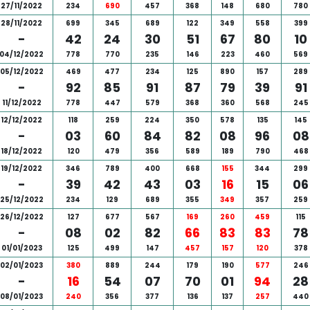
27/11/2022
234
690
457
368
148
680
780
28/11/2022
699
345
689
122
349
558
399
-
42
24
30
51
67
80
10
04/12/2022
778
770
235
146
223
460
569
05/12/2022
469
477
234
125
890
157
289
-
92
85
91
87
79
39
91
11/12/2022
778
447
579
368
360
568
245
12/12/2022
118
259
224
350
578
135
145
-
03
60
84
82
08
96
08
18/12/2022
120
479
356
589
189
790
468
19/12/2022
346
789
400
668
155
344
299
-
39
42
43
03
16
15
06
25/12/2022
234
129
689
355
349
357
259
26/12/2022
127
677
567
169
260
459
115
-
08
02
82
66
83
83
78
01/01/2023
125
499
147
457
157
120
378
02/01/2023
380
889
244
179
190
577
246
-
16
54
07
70
01
94
28
08/01/2023
240
356
377
136
137
257
440