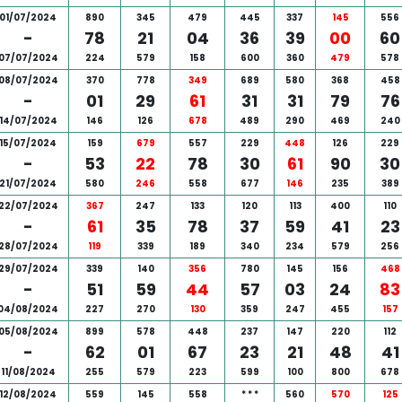
01/07/2024
890
345
479
445
337
145
556
-
78
21
04
36
39
00
60
07/07/2024
224
579
158
600
360
479
578
08/07/2024
370
778
349
689
580
368
458
-
01
29
61
31
31
79
76
14/07/2024
146
126
678
489
290
469
240
15/07/2024
159
679
557
229
448
126
229
-
53
22
78
30
61
90
30
21/07/2024
580
246
558
677
146
235
389
22/07/2024
367
247
133
120
113
400
110
-
61
35
78
37
59
41
23
28/07/2024
119
339
189
340
234
579
256
29/07/2024
339
140
356
780
145
156
468
-
51
59
44
57
03
24
83
04/08/2024
227
270
130
359
247
455
157
05/08/2024
899
578
448
237
147
220
112
-
62
01
67
23
21
48
41
11/08/2024
255
579
223
599
100
800
678
12/08/2024
559
145
558
*
*
*
560
570
125