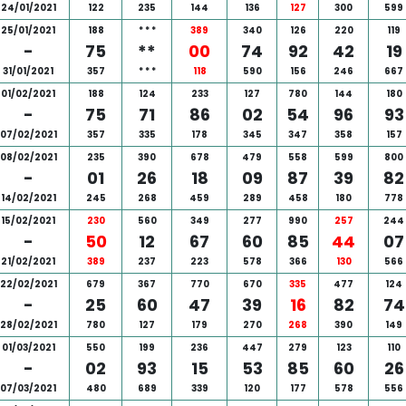
24/01/2021
122
235
144
136
127
300
599
25/01/2021
188
*
*
*
389
340
126
220
119
-
75
**
00
74
92
42
19
31/01/2021
357
*
*
*
118
590
156
246
667
01/02/2021
188
124
233
127
780
144
180
-
75
71
86
02
54
96
93
07/02/2021
357
335
178
345
347
358
157
08/02/2021
235
390
678
479
558
599
800
-
01
26
18
09
87
39
82
14/02/2021
245
268
459
289
458
180
778
15/02/2021
230
560
349
277
990
257
244
-
50
12
67
60
85
44
07
21/02/2021
389
237
223
578
366
130
566
22/02/2021
679
367
770
670
335
477
124
-
25
60
47
39
16
82
74
28/02/2021
780
127
179
270
268
390
149
01/03/2021
550
199
236
447
279
123
110
-
02
93
15
53
85
60
26
07/03/2021
480
689
339
120
177
578
556