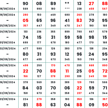
-
90
08
89
**
13
27
88
18/08/2024
569
990
180
*
*
*
238
458
567
19/08/2024
280
150
469
680
260
278
180
-
05
65
96
41
83
70
95
25/08/2024
357
447
349
470
247
190
168
26/08/2024
133
236
355
889
780
667
579
-
74
15
31
59
58
98
15
01/09/2024
699
177
678
180
477
170
168
02/09/2024
477
580
126
380
379
138
234
-
80
31
93
12
96
24
95
08/09/2024
677
489
670
345
150
789
348
09/09/2024
499
250
170
470
255
668
890
-
22
70
88
11
25
05
72
15/09/2024
156
127
378
290
339
249
138
16/09/2024
378
569
359
389
129
780
566
-
84
03
70
06
22
59
71
22/09/2024
158
670
479
358
237
478
344
23/09/2024
224
279
358
190
350
136
357
-
81
88
63
04
88
09
50