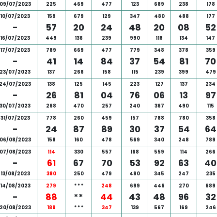
09/07/2023
225
469
477
123
689
238
178
10/07/2023
159
679
129
347
480
488
177
-
57
20
24
48
20
08
52
16/07/2023
449
136
239
990
118
134
147
17/07/2023
789
669
477
779
348
378
359
-
41
14
84
37
54
81
70
23/07/2023
137
266
158
115
239
399
479
24/07/2023
138
125
145
223
127
137
234
-
26
81
04
76
06
13
97
30/07/2023
268
470
257
240
367
490
115
31/07/2023
778
260
459
157
788
780
358
-
24
87
89
30
37
54
64
06/08/2023
158
160
478
569
340
248
789
07/08/2023
114
330
557
168
559
114
266
-
61
67
70
53
92
63
40
13/08/2023
380
250
479
490
345
247
235
14/08/2023
279
*
*
*
248
699
446
270
689
-
88
**
44
43
48
96
32
20/08/2023
189
*
*
*
347
139
567
169
246