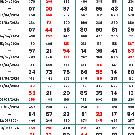
01/04/2024
370
299
289
400
388
158
236
-
07
00
97
48
95
43
12
07/04/2024
250
668
557
567
122
670
570
08/04/2024
334
112
500
990
289
260
689
-
07
44
56
80
90
81
35
14/04/2024
458
257
349
668
479
290
113
15/04/2024
180
499
135
236
139
158
567
-
97
21
94
14
36
41
83
21/04/2024
467
245
266
257
358
560
490
22/04/2024
138
566
269
369
168
137
169
-
24
73
78
86
55
14
60
28/04/2024
149
445
233
240
159
239
127
29/04/2024
140
156
679
125
490
579
128
-
55
21
20
85
35
14
13
05/05/2024
258
489
190
159
690
130
238
06/05/2024
457
230
679
258
138
128
990
-
64
57
23
51
22
17
84
12/05/2024
446
269
580
678
345
467
257
13/05/2024
259
290
440
239
479
127
270