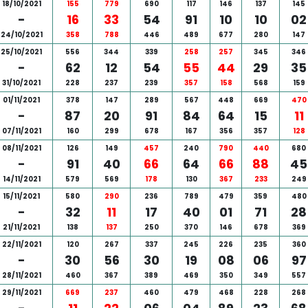
18/10/2021
155
779
690
117
146
137
145
-
16
33
54
91
10
10
02
24/10/2021
358
788
446
489
677
280
147
25/10/2021
556
344
339
258
257
345
346
-
62
12
54
55
44
29
35
31/10/2021
228
237
239
357
158
568
159
01/11/2021
378
147
289
567
448
669
470
-
87
20
91
84
64
15
11
07/11/2021
160
299
678
167
356
357
128
08/11/2021
126
149
457
240
790
440
680
-
91
40
66
64
66
88
45
14/11/2021
579
569
178
130
367
233
249
15/11/2021
580
290
236
789
479
359
480
-
32
11
17
40
01
71
28
21/11/2021
138
137
250
370
146
678
369
22/11/2021
120
267
337
245
226
235
360
-
30
56
30
19
08
06
97
28/11/2021
460
367
389
469
350
349
557
29/11/2021
669
237
460
479
468
228
268