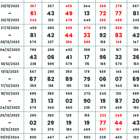
20/11/2023
367
257
455
344
269
278
567
-
61
43
49
13
72
77
81
26/11/2023
245
120
478
445
255
458
245
27/11/2023
459
680
699
670
270
558
130
-
81
42
44
33
92
83
42
03/12/2023
579
237
356
689
156
148
147
04/12/2023
789
299
400
399
126
157
139
-
43
06
41
17
96
32
36
10/12/2023
238
899
579
115
169
570
150
11/12/2023
567
288
350
179
569
145
466
-
87
82
89
79
06
07
69
17/12/2023
359
138
135
126
169
340
180
18/12/2023
689
380
569
270
245
125
688
-
31
13
02
90
19
87
20
24/12/2023
579
346
660
235
379
458
190
25/12/2023
280
390
128
155
223
248
149
-
02
29
19
19
77
44
43
31/12/2023
156
379
180
469
557
167
490
01/01/2024
800
467
477
890
228
450
122