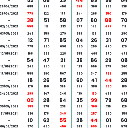
-
52
08
29
44
89
98
64
25/04/2021
688
279
450
356
360
288
338
26/04/2021
779
122
177
244
268
350
179
-
38
51
58
07
60
88
70
02/05/2021
558
119
233
377
145
477
118
03/05/2021
245
359
279
389
129
256
280
-
12
71
85
04
26
31
07
09/05/2021
778
290
690
590
259
470
179
10/05/2021
168
266
228
355
468
570
479
-
54
47
21
36
86
29
08
16/05/2021
248
250
155
123
556
379
260
17/05/2021
588
390
567
790
347
789
255
-
18
26
85
60
41
44
28
23/05/2021
170
150
366
677
380
680
189
24/05/2021
299
147
240
139
180
458
457
-
00
28
64
35
99
79
68
30/05/2021
389
378
239
258
360
135
125
31/05/2021
236
178
348
336
257
280
358
-
10
62
55
28
44
01
60
06/06/2021
370
480
456
369
699
579
578