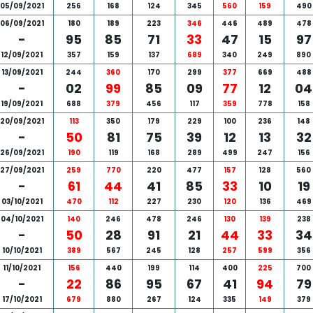
05/09/2021
256
168
124
345
560
159
490
06/09/2021
180
189
223
346
446
489
478
-
95
85
71
33
47
15
97
12/09/2021
357
159
137
689
340
249
890
13/09/2021
244
360
170
299
377
669
488
-
02
99
85
09
77
12
04
19/09/2021
688
379
456
117
359
778
158
20/09/2021
113
350
179
229
100
236
148
-
50
81
75
39
12
13
32
26/09/2021
190
119
168
289
499
247
156
27/09/2021
259
770
220
477
157
128
560
-
61
44
41
85
33
10
19
03/10/2021
470
112
227
230
120
136
469
04/10/2021
140
246
478
246
130
139
238
-
50
28
91
21
44
33
34
10/10/2021
389
567
245
128
257
599
356
11/10/2021
156
440
199
114
400
225
700
-
22
86
95
67
41
94
79
17/10/2021
679
880
267
124
335
149
379