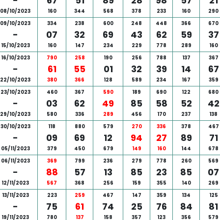
-
67
51
89
28
98
57
21
08/10/2023
160
344
568
378
233
160
290
09/10/2023
334
238
600
248
448
366
670
-
07
32
69
43
62
59
37
15/10/2023
160
147
234
229
778
289
160
16/10/2023
790
258
190
256
788
137
367
-
61
55
01
32
39
14
67
22/10/2023
380
366
128
589
234
167
359
23/10/2023
460
367
590
189
690
122
680
-
03
62
49
85
58
52
42
29/10/2023
580
336
289
456
170
237
138
30/10/2023
118
880
579
270
336
378
467
-
09
69
12
94
27
89
71
05/11/2023
379
450
679
149
160
144
678
06/11/2023
369
799
236
279
778
260
569
-
88
57
13
85
23
85
07
12/11/2023
567
368
256
159
355
140
269
13/11/2023
223
259
467
147
359
134
125
-
75
61
74
25
76
84
81
19/11/2023
780
137
158
357
123
356
579