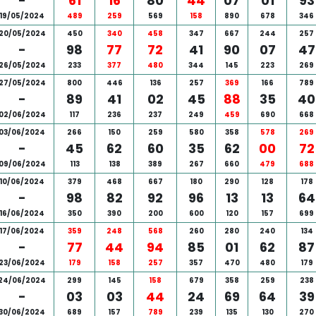
-
61
16
80
44
07
01
93
19/05/2024
489
259
569
158
890
678
346
20/05/2024
450
340
458
347
667
244
257
-
98
77
72
41
90
07
47
26/05/2024
233
377
480
344
145
223
269
27/05/2024
800
446
136
257
369
166
789
-
89
41
02
45
88
35
40
02/06/2024
117
236
237
249
459
690
668
03/06/2024
266
150
259
580
358
578
269
-
45
62
60
35
62
00
72
09/06/2024
113
138
389
267
660
479
688
10/06/2024
379
468
667
180
290
128
178
-
98
82
92
96
13
13
64
16/06/2024
350
390
200
600
120
157
699
17/06/2024
359
248
568
260
280
240
134
-
77
44
94
85
01
62
87
23/06/2024
179
158
257
357
470
480
179
24/06/2024
299
145
158
679
358
259
238
-
03
03
44
24
69
64
39
30/06/2024
689
157
789
239
135
130
270