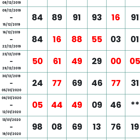
08/12/2019
09/12/2019
84
89
91
93
16
91
-
15/12/2019
16/12/2019
84
16
88
55
03
01
-
22/12/2019
23/12/2019
50
61
49
29
00
0
-
29/12/2019
30/12/2019
24
77
69
46
77
31
-
05/01/2020
06/01/2020
05
44
49
09
46
**
-
12/01/2020
13/01/2020
98
08
69
13
76
19
-
19/01/2020