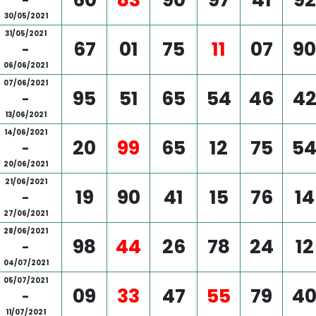
-
30/05/2021
31/05/2021
67
01
75
11
07
90
-
06/06/2021
07/06/2021
95
51
65
54
46
4
-
13/06/2021
14/06/2021
20
99
65
12
75
5
-
20/06/2021
21/06/2021
19
90
41
15
76
14
-
27/06/2021
28/06/2021
98
44
26
78
24
12
-
04/07/2021
05/07/2021
09
33
47
55
79
4
-
11/07/2021