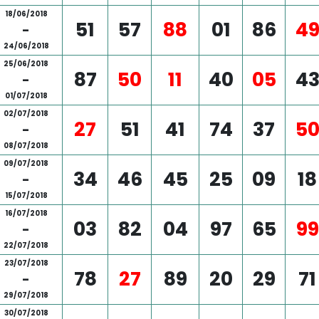
18/06/2018
51
57
88
01
86
4
-
24/06/2018
25/06/2018
87
50
11
40
05
4
-
01/07/2018
02/07/2018
27
51
41
74
37
5
-
08/07/2018
09/07/2018
34
46
45
25
09
18
-
15/07/2018
16/07/2018
03
82
04
97
65
99
-
22/07/2018
23/07/2018
78
27
89
20
29
71
-
29/07/2018
30/07/2018