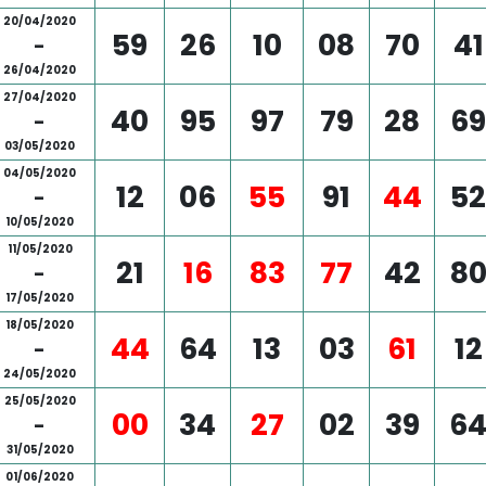
20/04/2020
59
26
10
08
70
41
-
26/04/2020
27/04/2020
40
95
97
79
28
69
-
03/05/2020
04/05/2020
12
06
55
91
44
52
-
10/05/2020
11/05/2020
21
16
83
77
42
8
-
17/05/2020
18/05/2020
44
64
13
03
61
12
-
24/05/2020
25/05/2020
00
34
27
02
39
6
-
31/05/2020
01/06/2020