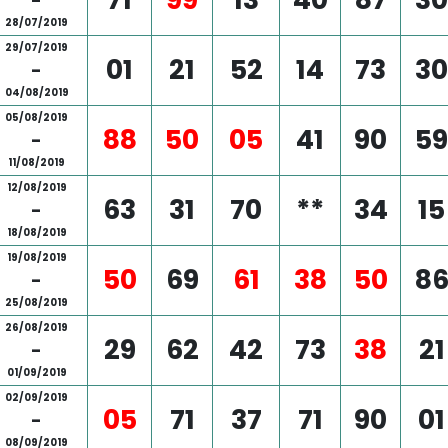
-
28/07/2019
29/07/2019
01
21
52
14
73
30
-
04/08/2019
05/08/2019
88
50
05
41
90
59
-
11/08/2019
12/08/2019
63
31
70
**
34
15
-
18/08/2019
19/08/2019
50
69
61
38
50
8
-
25/08/2019
26/08/2019
29
62
42
73
38
21
-
01/09/2019
02/09/2019
05
71
37
71
90
01
-
08/09/2019