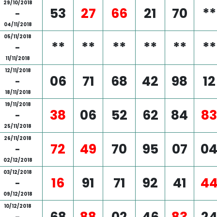
29/10/2018
53
27
66
21
70
**
-
04/11/2018
05/11/2018
**
**
**
**
**
**
-
11/11/2018
12/11/2018
06
71
68
42
98
12
-
18/11/2018
19/11/2018
38
06
52
62
84
83
-
25/11/2018
26/11/2018
72
49
70
95
07
0
-
02/12/2018
03/12/2018
16
91
71
92
41
4
-
09/12/2018
10/12/2018
68
88
02
46
83
2