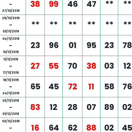
38
99
46
47
**
**
-
27/10/2019
28/10/2019
**
**
**
**
**
**
-
03/11/2019
04/11/2019
23
96
01
95
23
78
-
10/11/2019
11/11/2019
27
55
70
38
03
12
-
17/11/2019
18/11/2019
65
45
72
11
58
76
-
24/11/2019
25/11/2019
83
12
28
07
89
02
-
01/12/2019
02/12/2019
16
64
62
88
02
4
-