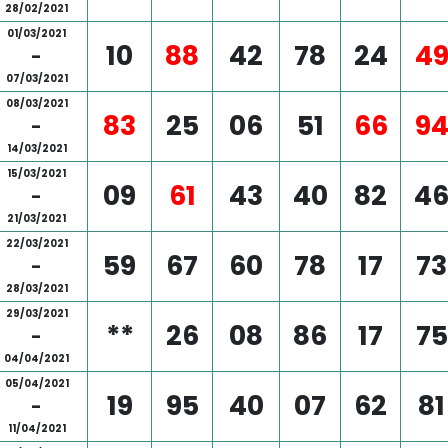
28/02/2021
01/03/2021
10
88
42
78
24
4
-
07/03/2021
08/03/2021
83
25
06
51
66
9
-
14/03/2021
15/03/2021
09
61
43
40
82
4
-
21/03/2021
22/03/2021
59
67
60
78
17
73
-
28/03/2021
29/03/2021
**
26
08
86
17
75
-
04/04/2021
05/04/2021
19
95
40
07
62
81
-
11/04/2021