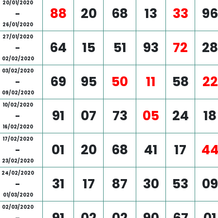
20/01/2020
88
20
68
13
33
96
-
26/01/2020
27/01/2020
64
15
51
93
72
28
-
02/02/2020
03/02/2020
69
95
50
11
58
22
-
09/02/2020
10/02/2020
91
07
73
05
24
18
-
16/02/2020
17/02/2020
01
20
68
41
17
4
-
23/02/2020
24/02/2020
31
17
87
30
53
09
-
01/03/2020
02/03/2020
91
02
02
90
67
01