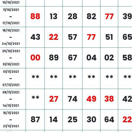
10/10/2021
11/10/2021
88
13
28
82
77
39
-
17/10/2021
18/10/2021
43
22
57
77
51
6
-
24/10/2021
25/10/2021
00
89
67
04
02
5
-
31/10/2021
01/11/2021
**
**
**
**
**
**
-
07/11/2021
08/11/2021
**
27
74
49
38
4
-
14/11/2021
15/11/2021
87
14
25
30
64
22
-
21/11/2021