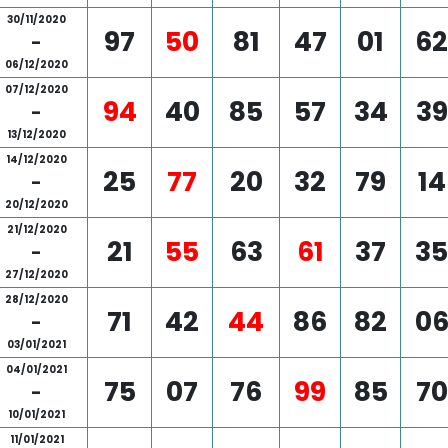
30/11/2020
97
50
81
47
01
62
-
06/12/2020
07/12/2020
94
40
85
57
34
39
-
13/12/2020
14/12/2020
25
77
20
32
79
14
-
20/12/2020
21/12/2020
21
55
63
61
37
35
-
27/12/2020
28/12/2020
71
42
44
86
82
0
-
03/01/2021
04/01/2021
75
07
76
99
85
70
-
10/01/2021
11/01/2021