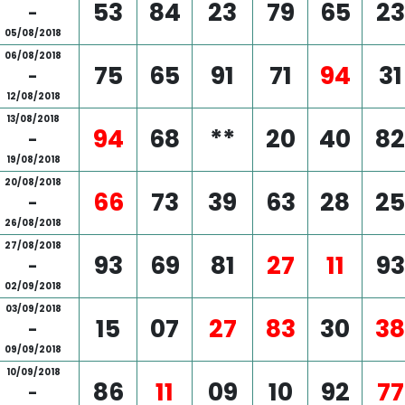
53
84
23
79
65
23
-
05/08/2018
06/08/2018
75
65
91
71
94
31
-
12/08/2018
13/08/2018
94
68
**
20
40
82
-
19/08/2018
20/08/2018
66
73
39
63
28
25
-
26/08/2018
27/08/2018
93
69
81
27
11
93
-
02/09/2018
03/09/2018
15
07
27
83
30
38
-
09/09/2018
10/09/2018
86
11
09
10
92
77
-